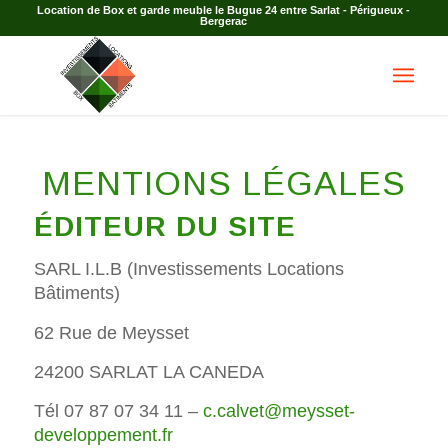
Location de Box et garde meuble le Bugue 24 entre Sarlat - Périgueux -
Bergerac
MENTIONS LÉGALES
ÉDITEUR DU SITE
SARL I.L.B (Investissements Locations
Bâtiments)
62 Rue de Meysset
24200 SARLAT LA CANEDA
Tél 07 87 07 34 11 –
c.calvet@meysset-
developpement.fr